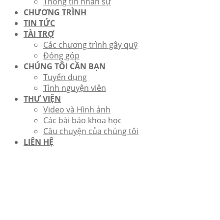
Thông tin nhân sự
CHƯƠNG TRÌNH
TIN TỨC
TÀI TRỢ
Các chương trình gây quỹ
Đóng góp
CHÚNG TÔI CẦN BẠN
Tuyển dụng
Tình nguyện viên
THƯ VIỆN
Video và Hình ảnh
Các bài báo khoa học
Câu chuyện của chúng tôi
LIÊN HỆ