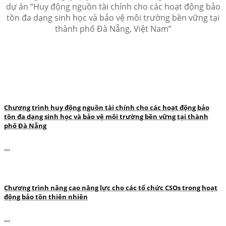
dự án “Huy động nguồn tài chính cho các hoạt động bảo
tồn đa dạng sinh học và bảo vệ môi trường bền vững tại
thành phố Đà Nẵng, Việt Nam”
Chương trình huy động nguồn tài chính cho các hoạt động bảo
tồn đa dạng sinh học và bảo vệ môi trường bền vững tại thành
phố Đà Nẵng
...
Chương trình nâng cao năng lực cho các tổ chức CSOs trong hoạt
động bảo tồn thiên nhiên
...