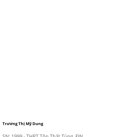
Trương Thị Mỹ Dung
SN: 1999 - THPT Tôn Thất Tùng, ĐN