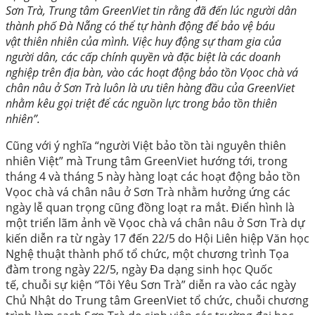
Sơn Trà, Trung tâm GreenViet tin rằng đã đến lúc người dân
thành phố Đà Nẵng có thể tự hành động để bảo vệ báu
vật thiên nhiên của mình. Việc huy động sự tham gia của
người dân, các cấp chính quyền và đặc biệt là các doanh
nghiệp trên địa bàn, vào các hoạt động bảo tồn Vọoc chà vá
chân nâu ở Sơn Trà luôn là ưu tiên hàng đầu của GreenViet
nhằm kêu gọi triệt để các nguồn lực trong bảo tồn thiên
nhiên”.
Cũng với ý nghĩa “người Việt bảo tồn tài nguyên thiên
nhiên Việt” mà Trung tâm GreenViet hướng tới, trong
tháng 4 và tháng 5 này hàng loạt các hoạt động bảo tồn
Vọoc chà vá chân nâu ở Sơn Trà nhằm hưởng ứng các
ngày lễ quan trọng cũng đồng loạt ra mắt. Điển hình là
một triển lãm ảnh về Vọoc chà vá chân nâu ở Sơn Trà dự
kiến diễn ra từ ngày 17 đến 22/5 do Hội Liên hiệp Văn học
Nghệ thuật thành phố tổ chức, một chương trình Tọa
đàm trong ngày 22/5, ngày Đa dạng sinh học Quốc
tế, chuỗi sự kiện “Tôi Yêu Sơn Trà” diễn ra vào các ngày
Chủ Nhật do Trung tâm GreenViet tổ chức, chuỗi chương