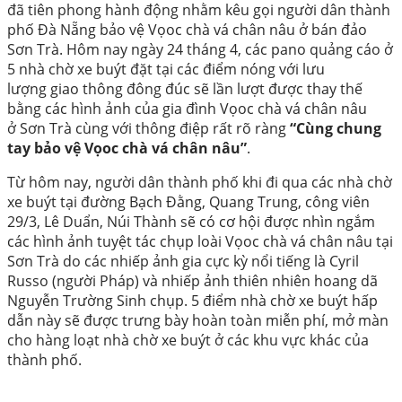
đã tiên phong hành động nhằm kêu gọi người dân thành
phố Đà Nẵng bảo vệ Vọoc chà vá chân nâu ở bán đảo
Sơn Trà. Hôm nay ngày 24 tháng 4, các pano quảng cáo ở
5 nhà chờ xe buýt đặt tại các điểm nóng với lưu
lượng giao thông đông đúc sẽ lần lượt được thay thế
bằng các hình ảnh của gia đình Vọoc chà vá chân nâu
ở Sơn Trà cùng với thông điệp rất rõ ràng
“Cùng chung
tay bảo vệ Vọoc chà vá chân nâu”
.
Từ hôm nay, người dân thành phố khi đi qua các nhà chờ
xe buýt tại đường Bạch Đằng, Quang Trung, công viên
29/3, Lê Duẩn, Núi Thành sẽ có cơ hội được nhìn ngắm
các hình ảnh tuyệt tác chụp loài Vọoc chà vá chân nâu tại
Sơn Trà do các nhiếp ảnh gia cực kỳ nổi tiếng là Cyril
Russo (người Pháp) và nhiếp ảnh thiên nhiên hoang dã
Nguyễn Trường Sinh chụp. 5 điểm nhà chờ xe buýt hấp
dẫn này sẽ được trưng bày hoàn toàn miễn phí, mở màn
cho hàng loạt nhà chờ xe buýt ở các khu vực khác của
thành phố.