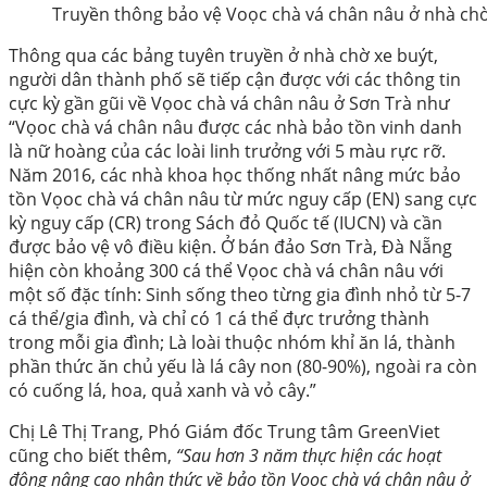
Truyền thông bảo vệ Voọc chà vá chân nâu ở nhà chờ
Thông qua các bảng tuyên truyền ở nhà chờ xe buýt,
người dân thành phố sẽ tiếp cận được với các thông tin
cực kỳ gần gũi về Vọoc chà vá chân nâu ở Sơn Trà như
“Vọoc chà vá chân nâu được các nhà bảo tồn vinh danh
là nữ hoàng của các loài linh trưởng với 5 màu rực rỡ.
Năm 2016, các nhà khoa học thống nhất nâng mức bảo
tồn Vọoc chà vá chân nâu từ mức nguy cấp (EN) sang cực
kỳ nguy cấp (CR) trong Sách đỏ Quốc tế (IUCN) và cần
được bảo vệ vô điều kiện. Ở bán đảo Sơn Trà, Đà Nẵng
hiện còn khoảng 300 cá thể Vọoc chà vá chân nâu với
một số đặc tính: Sinh sống theo từng gia đình nhỏ từ 5-7
cá thể/gia đình, và chỉ có 1 cá thể đực trưởng thành
trong mỗi gia đình; Là loài thuộc nhóm khỉ ăn lá, thành
phần thức ăn chủ yếu là lá cây non (80-90%), ngoài ra còn
có cuống lá, hoa, quả xanh và vỏ cây.”
Chị Lê Thị Trang, Phó Giám đốc Trung tâm GreenViet
cũng cho biết thêm,
“Sau hơn 3 năm thực hiện các hoạt
động nâng cao nhận thức về bảo tồn Vọoc chà vá chân nâu ở