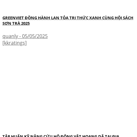
GREENVIET ĐỒNG HÀNH LAN TỎA TRI THỨC XANH CÙNG HỘI SÁCH
SƠN TRÀ 2025
quanly - 05/05/2025
[kkratings]
TẬP HUẤN KỸ NĂNG CỨU HỘ ĐỘNG VẬT HOANG DÃ TẠI ĐỊA