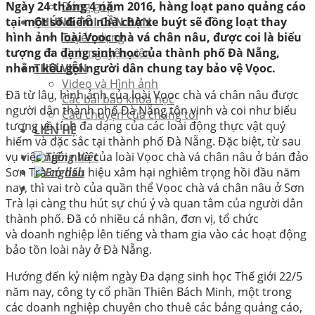
Ngày 24 tháng 4 năm 2016, hàng loạt pano quảng cáo
Đóng góp
tại một số điểm nhà chờ xe buýt sẽ đồng loạt thay
CHÚNG TÔI CẦN BẠN
hình ảnh loài Vọoc chà vá chân nâu, được coi là biểu
Tuyển dụng
tượng đa dạng sinh học của thành phố Đà Nẵng,
Tình nguyện viên
nhằm kêu gọi người dân chung tay bảo vệ Vọoc.
THƯ VIỆN
Video và Hình ảnh
Đã từ lâu, hình ảnh của loài Vọoc chà vá chân nâu được
Các bài báo khoa học
người dân thành phố Đà Nẵng tôn vinh và coi như biểu
Câu chuyện của chúng tôi
tượng về tính đa dạng của các loài động thực vật quý
LIÊN HỆ
hiếm và đặc sắc tại thành phố Đà Nẵng. Đặc biệt, từ sau
vụ việc ngôi nhà của loài Vọoc chà vá chân nâu ở bán đảo
Sơn Trà có dấu hiệu xâm hại nghiêm trọng hồi đầu năm
nay, thì vai trò của quần thể Vọoc chà vá chân nâu ở Sơn
Trà lại càng thu hút sự chú ý và quan tâm của người dân
thành phố. Đã có nhiều cá nhân, đơn vị, tổ chức
và doanh nghiệp lên tiếng và tham gia vào các hoạt động
bảo tồn loài này ở Đà Nẵng.
Hướng đến kỷ niệm ngày Đa dạng sinh học Thế giới 22/5
năm nay, công ty cổ phần Thiên Bách Minh, một trong
các doanh nghiệp chuyên cho thuê các bảng quảng cáo,