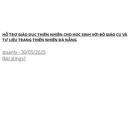
HỖ TRỢ GIÁO DỤC THIÊN NHIÊN CHO HỌC SINH VỚI BỘ GIÁO CỤ VÀ
TƯ LIỆU TRANG THIÊN NHIÊN ĐÀ NẴNG
quanly - 30/05/2025
[kkratings]