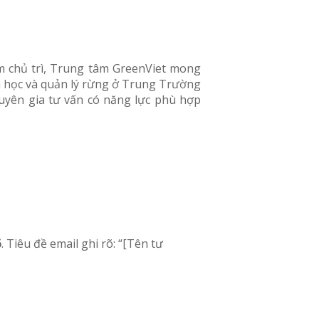
m chủ trì, Trung tâm GreenViet mong
nh học và quản lý rừng ở Trung Trường
uyên gia tư vấn có năng lực phù hợp
6
. Tiêu đề email ghi rõ: “[Tên tư