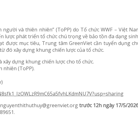
 người và thiên nhiên” (ToPP) do Tổ chức WWF – Việt Na
n lược phát triển tổ chức chú trọng về bảo tồn đa dạng si
đạt được mục tiêu, Trung tâm GreenViet cần tuyển dụng ch
từ đó xây dựng khung chiến lược của tổ chức.
à xây dựng khung chiến lược cho tổ chức.
n nhiên (ToPP).
y)
rs/1N8sfk1_IzOWLzR9mC65a5fvhLKdmNU7V?usp=sharing
chỉ nguyenthithuthuy@greenviet.org
trước 12h ngày 17/5/202
589651.