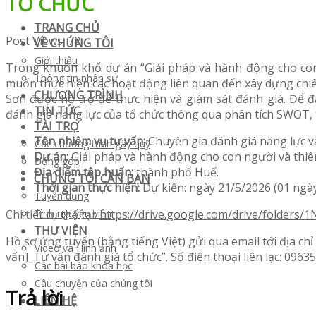
TỔ CHỨC
TRANG CHỦ
Post Views:
72
VỀ CHÚNG TÔI
Giới thiệu
Trong khuôn khổ dự án “Giải pháp và hành động cho con
Thông tin nhân sự
muốn thực hiện các hoạt động liên quan đến xây dựng chiế
CHƯƠNG TRÌNH
Sơn được hỗ trợ để thực hiện và giám sát đánh giá. Để 
TIN TỨC
đánh giá năng lực của tổ chức thông qua phân tích SWOT, 
TÀI TRỢ
Tên nhiệm vụ tư vấn:
Chuyên gia đánh giá năng lực v
Các chương trình gây quỹ
Dự án:
Giải pháp và hành động cho con người và thiê
Đóng góp
Địa điểm
tập huấn:
thành phố Huế.
CHÚNG TÔI CẦN BẠN
Thời gian thực hiện:
Dự kiến: ngày 21/5/2026 (01 ngà
Tuyển dụng
Tình nguyện viên
Chi tiết cụ thể tại:
https://drive.google.com/drive/folde
THƯ VIỆN
Hồ sơ ứng tuyển (bằng tiếng Việt) gửi qua email tới địa 
Video và Hình ảnh
vấn]_Tư vấn đánh giá tổ chức”. Số điện thoại liên lạc: 0963
Các bài báo khoa học
Câu chuyện của chúng tôi
Trả lời
LIÊN HỆ