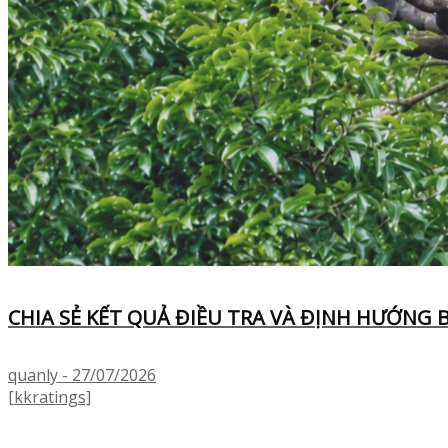
CHIA SẺ KẾT QUẢ ĐIỀU TRA VÀ ĐỊNH HƯỚNG 
quanly - 27/07/2026
[kkratings]