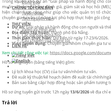
Trong khuôn khổ dự án “Giải pháp và hành động cho con
Đóng góp
muốn xây dựng khung đánh giá, giám sát và học hỏi (MEL)
CHÚNG TÔI CẦN BẠN
hiện chiến lược cũng như giúp cho việc quản trị tổ ch
Tuyển dụng
chuyên gia tư vấn có năng lực phù hợp thực hiện gói công 
Tình nguyện viên
THƯ VIỆN
Dự án:
Giải pháp và hành động cho con người và thiê
Video và Hình ảnh
Địa điểm
tập huấn:
thành phố Đà Nẵng.
Các bài báo khoa học
Thời gian thực hiện:
Dự kiến từ ngày 17-23/6/2026.
Câu chuyện của chúng tôi
Ví trí tuyển dụng:
Chuyên gia/Nhóm chuyên gia tư vấ
LIÊN HỆ
Xem chi tiết công việc tại:
https://docs.google.com/docum
Hồ sơ ứng tuyển (bằng tiếng Việt) gồm:
Lý lịch khoa học (CV) của tư vấn/nhóm tư vấn.
Đề xuất kỹ thuật/kế hoạch (kèm đề xuất tài chính/ngà
Bản sao bằng cấp/ hợp đồng hoặc sản phẩm tương tự 
Hồ sơ ứng tuyển gửi trước 12h ngày
13/6/2026
về địa chỉ 
Trả lời