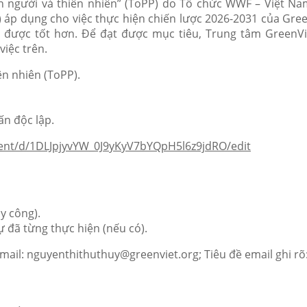
 người và thiên nhiên” (ToPP) do Tổ chức WWF – Việt Na
 áp dụng cho việc thực hiện chiến lược 2026-2031 của Gree
ức được tốt hơn. Để đạt được mục tiêu, Trung tâm Green
việc trên.
n nhiên (ToPP).
n độc lập.
ent/d/1DLJpjyvYW_0J9yKyV7bYQpH5l6z9jdRO/edit
y công).
đã từng thực hiện (nếu có).
email: nguyenthithuthuy@greenviet.org; Tiêu đề email ghi rõ