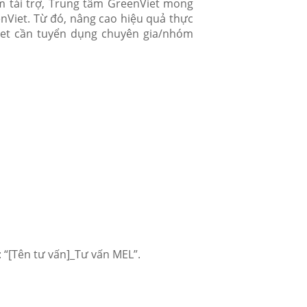
m tài trợ, Trung tâm GreenViet mong
nViet. Từ đó, nâng cao hiệu quả thực
Viet cần tuyển dụng chuyên gia/nhóm
: “[Tên tư vấn]_Tư vấn MEL”.