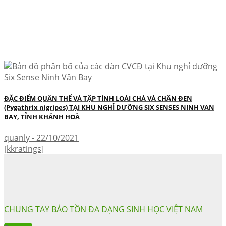
ĐẶC ĐIỂM QUẦN THỂ VÀ TẬP TÍNH LOÀI CHÀ VÁ CHÂN ĐEN
(Pygathrix nigripes) TẠI KHU NGHỈ DƯỠNG SIX SENSES NINH VAN
BAY, TỈNH KHÁNH HOÀ
quanly - 22/10/2021
[kkratings]
CHUNG TAY BẢO TỒN ĐA DẠNG SINH HỌC VIỆT NAM