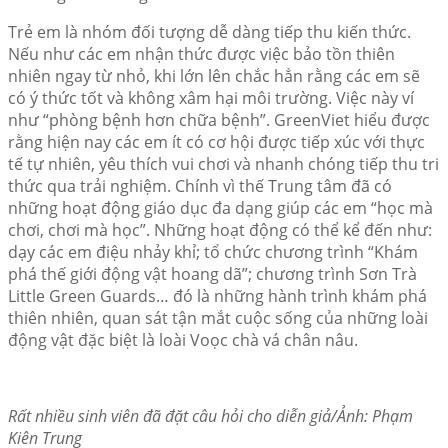
Trẻ em là nhóm đối tượng dễ dàng tiếp thu kiến thức.
Nếu như các em nhận thức được việc bảo tồn thiên
nhiên ngay từ nhỏ, khi lớn lên chắc hẳn rằng các em sẽ
có ý thức tốt và không xâm hại môi trường. Việc này ví
như “phòng bệnh hơn chữa bệnh”. GreenViet hiểu được
rằng hiện nay các em ít có cơ hội được tiếp xúc với thực
tế tự nhiên, yêu thích vui chơi và nhanh chóng tiếp thu tri
thức qua trải nghiệm. Chính vì thế Trung tâm đã có
những hoạt động giáo dục đa dạng giúp các em “học mà
chơi, chơi mà học”. Những hoạt động có thể kể đến như:
dạy các em điệu nhảy khỉ; tổ chức chương trình “Khám
phá thế giới động vật hoang dã”; chương trình Sơn Trà
Little Green Guards… đó là những hành trình khám phá
thiên nhiên, quan sát tận mắt cuộc sống của những loài
động vật đặc biệt là loài Voọc chà vá chân nâu.
Rất nhiều sinh viên đã đặt câu hỏi cho diễn giả/Ảnh: Phạm
Kiên Trung