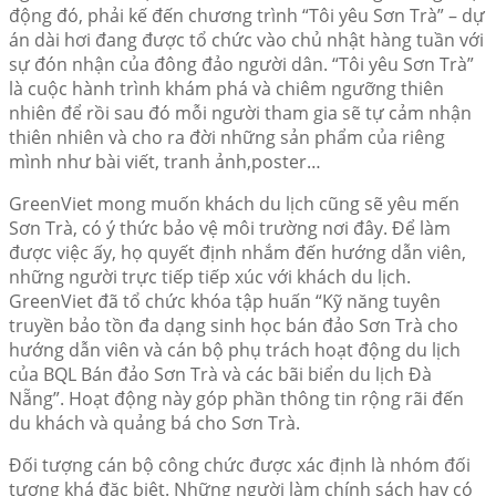
động đó, phải kế đến chương trình “Tôi yêu Sơn Trà” – dự
án dài hơi đang được tổ chức vào chủ nhật hàng tuần với
sự đón nhận của đông đảo người dân. “Tôi yêu Sơn Trà”
là cuộc hành trình khám phá và chiêm ngưỡng thiên
nhiên để rồi sau đó mỗi người tham gia sẽ tự cảm nhận
thiên nhiên và cho ra đời những sản phẩm của riêng
mình như bài viết, tranh ảnh,poster…
GreenViet mong muốn khách du lịch cũng sẽ yêu mến
Sơn Trà, có ý thức bảo vệ môi trường nơi đây. Để làm
được việc ấy, họ quyết định nhắm đến hướng dẫn viên,
những người trực tiếp tiếp xúc với khách du lịch.
GreenViet đã tổ chức khóa tập huấn “Kỹ năng tuyên
truyền bảo tồn đa dạng sinh học bán đảo Sơn Trà cho
hướng dẫn viên và cán bộ phụ trách hoạt động du lịch
của BQL Bán đảo Sơn Trà và các bãi biển du lịch Đà
Nẵng”. Hoạt động này góp phần thông tin rộng rãi đến
du khách và quảng bá cho Sơn Trà.
Đối tượng cán bộ công chức được xác định là nhóm đối
tượng khá đặc biệt. Những người làm chính sách hay có