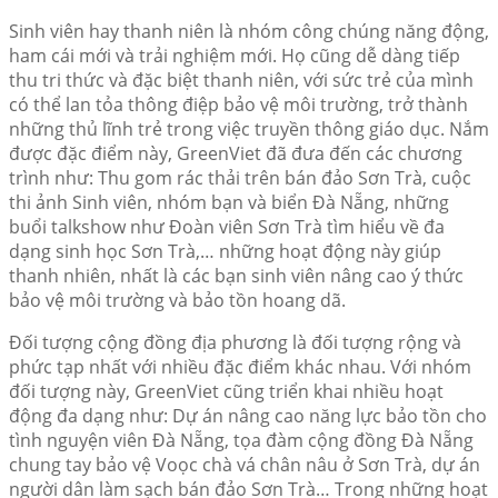
Sinh viên hay thanh niên là nhóm công chúng năng động,
ham cái mới và trải nghiệm mới. Họ cũng dễ dàng tiếp
thu tri thức và đặc biệt thanh niên, với sức trẻ của mình
có thể lan tỏa thông điệp bảo vệ môi trường, trở thành
những thủ lĩnh trẻ trong việc truyền thông giáo dục. Nắm
được đặc điểm này, GreenViet đã đưa đến các chương
trình như: Thu gom rác thải trên bán đảo Sơn Trà, cuộc
thi ảnh Sinh viên, nhóm bạn và biển Đà Nẵng, những
buổi talkshow như Đoàn viên Sơn Trà tìm hiểu về đa
dạng sinh học Sơn Trà,… những hoạt động này giúp
thanh nhiên, nhất là các bạn sinh viên nâng cao ý thức
bảo vệ môi trường và bảo tồn hoang dã.
Đối tượng cộng đồng địa phương là đối tượng rộng và
phức tạp nhất với nhiều đặc điểm khác nhau. Với nhóm
đối tượng này, GreenViet cũng triển khai nhiều hoạt
động đa dạng như: Dự án nâng cao năng lực bảo tồn cho
tình nguyện viên Đà Nẵng, tọa đàm cộng đồng Đà Nẵng
chung tay bảo vệ Voọc chà vá chân nâu ở Sơn Trà, dự án
người dân làm sạch bán đảo Sơn Trà… Trong những hoạt