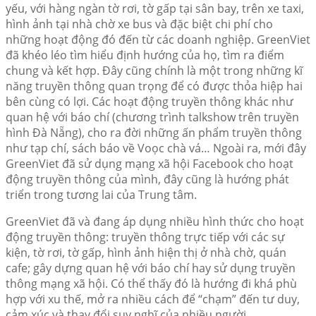
yếu, với hàng ngàn tờ rơi, tờ gấp tại sân bay, trên xe taxi,
hình ảnh tại nhà chờ xe bus và đặc biệt chi phí cho
những hoạt động đó đến từ các doanh nghiệp. GreenViet
đã khéo léo tìm hiểu định hướng của họ, tìm ra điểm
chung và kết hợp. Đây cũng chính là một trong những kĩ
năng truyền thông quan trọng để có được thỏa hiệp hai
bên cùng có lợi. Các hoạt động truyền thông khác như
quan hệ với báo chí (chương trình talkshow trên truyền
hình Đà Nẵng), cho ra đời những ấn phẩm truyền thông
như tạp chí, sách báo về Voọc chà vá… Ngoài ra, mới đây
GreenViet đã sử dụng mạng xã hội Facebook cho hoạt
động truyền thông của mình, đây cũng là hướng phát
triển trong tương lai của Trung tâm.
GreenViet đã và đang áp dụng nhiều hình thức cho hoạt
động truyền thông: truyền thông trực tiếp với các sự
kiện, tờ rơi, tờ gấp, hình ảnh hiện thị ở nhà chờ, quán
cafe; gây dựng quan hệ với báo chí hay sử dụng truyền
thông mạng xã hội. Có thể thấy đó là hướng đi khá phù
hợp với xu thế, mở ra nhiều cách để “chạm” đến tư duy,
cảm xúc và thay đổi suy nghĩ của nhiều người.