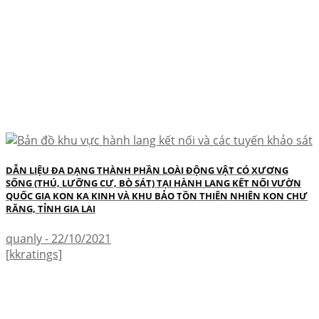
DẪN LIỆU ĐA DẠNG THÀNH PHẦN LOÀI ĐỘNG VẬT CÓ XƯƠNG
SỐNG (THÚ, LƯỠNG CƯ, BÒ SÁT) TẠI HÀNH LANG KẾT NỐI VƯỜN
QUỐC GIA KON KA KINH VÀ KHU BẢO TỒN THIÊN NHIÊN KON CHƯ
RĂNG, TỈNH GIA LAI
quanly - 22/10/2021
[kkratings]