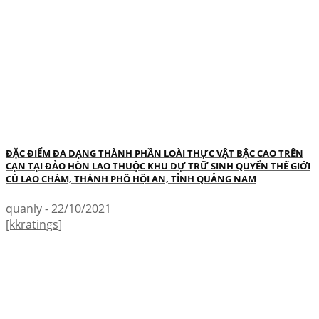
ĐẶC ĐIỂM ĐA DẠNG THÀNH PHẦN LOÀI THỰC VẬT BẬC CAO TRÊN
CẠN TẠI ĐẢO HÒN LAO THUỘC KHU DỰ TRỮ SINH QUYỂN THẾ GIỚI
CÙ LAO CHÀM, THÀNH PHỐ HỘI AN, TỈNH QUẢNG NAM
quanly - 22/10/2021
[kkratings]