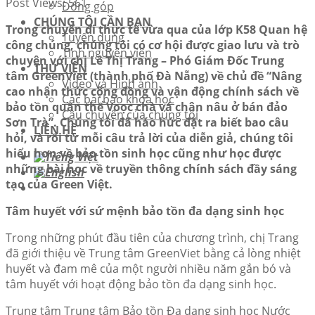
Post Views:
561
Đóng góp
CHÚNG TÔI CẦN BẠN
Trong chuyến đi thực tế vừa qua của lớp K58 Quan hệ
Tuyển dụng
công chúng, chúng tôi có cơ hội được giao lưu và trò
Tình nguyện viên
chuyện với chị Lê Thị Trang – Phó Giám Đốc Trung
THƯ VIỆN
tâm GreenViet (thành phố Đà Nẵng) về chủ đề “Nâng
Video và Hình ảnh
cao nhận thức cộng đồng và vận động chính sách về
Các bài báo khoa học
bảo tồn quần thể Voọc chà vá chân nâu ở bán đảo
Câu chuyện của chúng tôi
Sơn Trà”. Chúng tôi đã háo hức đặt ra biết bao câu
LIÊN HỆ
hỏi, và rồi từ mỗi câu trả lời của diễn giả, chúng tôi
hiểu hơn về bảo tồn sinh học cũng như học được
những bài học về truyền thông chính sách đầy sáng
tạo của Green Việt.
Tâm huyết với sứ mệnh bảo tồn đa dạng sinh học
Trong những phút đầu tiên của chương trình, chị Trang
đã giới thiệu về Trung tâm GreenViet bằng cả lòng nhiệt
huyết và đam mê của một người nhiều năm gắn bó và
tâm huyết với hoạt động bảo tồn đa dạng sinh học.
Trung tâm Trung tâm Bảo tồn Đa dạng sinh học Nước