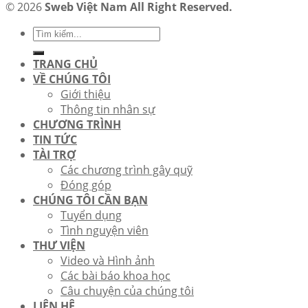
© 2026
Sweb Việt Nam All Right Reserved.
TRANG CHỦ
VỀ CHÚNG TÔI
Giới thiệu
Thông tin nhân sự
CHƯƠNG TRÌNH
TIN TỨC
TÀI TRỢ
Các chương trình gây quỹ
Đóng góp
CHÚNG TÔI CẦN BẠN
Tuyển dụng
Tình nguyện viên
THƯ VIỆN
Video và Hình ảnh
Các bài báo khoa học
Câu chuyện của chúng tôi
LIÊN HỆ