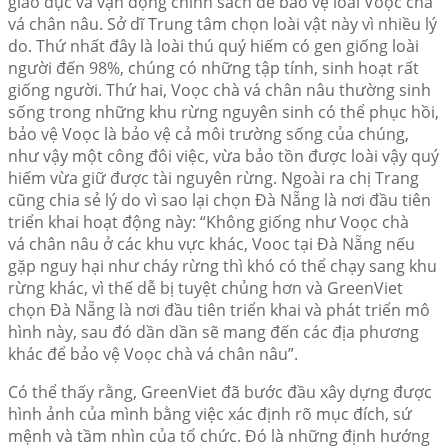
giáo dục và vận động chính sách để bảo vệ loài Voọc chà
vá chân nâu. Sở dĩ Trung tâm chọn loài vật này vì nhiều lý
do. Thứ nhất đây là loài thú quý hiếm có gen giống loài
người đến 98%, chúng có những tập tính, sinh hoạt rất
giống người. Thứ hai, Voọc chà vá chân nâu thường sinh
sống trong những khu rừng nguyên sinh có thể phục hồi,
bảo vệ Voọc là bảo vệ cả môi trường sống của chúng,
như vậy một công đôi việc, vừa bảo tồn được loài vậy quý
hiếm vừa giữ được tài nguyên rừng. Ngoài ra chị Trang
cũng chia sẻ lý do vì sao lại chọn Đà Nẵng là nơi đầu tiên
triển khai hoạt động này: “Không giống như Voọc chà
vá chân nâu ở các khu vực khác, Vooc tại Đà Nẵng nếu
gặp nguy hại như cháy rừng thì khó có thể chạy sang khu
rừng khác, vì thế dễ bị tuyệt chủng hơn và GreenViet
chọn Đà Nẵng là nơi đầu tiên triển khai và phát triển mô
hình này, sau đó dần dần sẽ mang đến các địa phương
khác để bảo vệ Voọc chà vá chân nâu”.
Có thể thấy rằng, GreenViet đã bước đầu xây dựng được
hình ảnh của mình bằng việc xác định rõ mục đích, sứ
mệnh và tầm nhìn của tổ chức. Đó là những định hướng