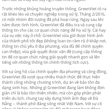
Trước những khủng hoảng truyền thông, GreenViet tỏ ra
rất khéo léo và chuyên nghiệp trong xử lý. Tháng 2/2016,
có một nhóm đối tượng đã phá hoại rừng. Ngay sau khi
nắm được tình hình, GreenViet đã điều tra và cung cấp
thông tin cho các cơ quan chức năng để họ xử lý. Cái hay
của vụ việc này ở chỗ: GreenViet vừa giữ được hình ảnh
của thành phố tốt đẹp (không loan tin rầm rộ ở khắp nơi,
thông tin chủ yếu ở địa phương, vừa đủ để chính quyền
can thiệp), vừa giải quyết được vấn đề (cung cấp thông
tin để cơ quan chức năng giải quyết nhanh gọn và lên
tiếng với những thông tin chính thống tích cực).
Với sự ủng hộ của chính quyền địa phương và cộng đồng,
GreenViet đã vượt qua nhiều thách thức để thực hiện
thành công những chương trình, dự án về bảo tồn đa
dạng sinh học. Những gì GreenViet đang làm không đơn
giản chỉ là bảo tồn thiên nhiên, mà còn góp phần phát
triển du lịch, chung tay xây dựng hình ảnh đẹp về Đà
Nẵng – thành phố đáng sống nhất Việt Nam. Với sự cố
gắng và không ngừng tìm tòi đổi mới trong hoạt động