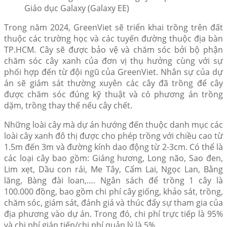
Giáo dục Galaxy (Galaxy EE)
Trong năm 2024, GreenViet sẽ triển khai trồng trên đất
thuộc các trường học và các tuyến đường thuộc địa bàn
TP.HCM. Cây sẽ được bảo vệ và chăm sóc bởi bộ phận
chăm sóc cây xanh của đơn vị thụ hưởng cùng với sự
phối hợp đến từ đội ngũ của GreenViet. Nhân sự của dự
án sẽ giám sát thường xuyên các cây đã trồng để cây
được chăm sóc đúng kỹ thuật và có phương án trồng
dặm, trồng thay thế nếu cây chết.
Những loài cây mà dự án hướng đến thuộc danh mục các
loài cây xanh đô thị được cho phép trồng với chiều cao từ
1.5m đến 3m và đường kính dao động từ 2-3cm. Có thể là
các loại cây bao gồm: Giáng hương, Long não, Sao đen,
Lim xẹt, Dầu con rái, Me Tây, Cẩm Lai, Ngọc Lan, Bằng
lăng, Bàng đài loan,…. Ngân sách để trồng 1 cây là
100.000 đồng, bao gồm chi phí cây giống, khảo sát, trồng,
chăm sóc, giám sát, đánh giá và thúc đẩy sự tham gia của
địa phương vào dự án. Trong đó, chi phí trực tiếp là 95%
và chi phí gián tiếp/chi phí quản lý là 5%.