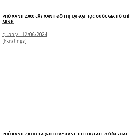
PHỦ XANH 2.000 CÂY XANH ĐÔ THỊ TẠI ĐẠI HỌC QUỐC GIA HỒ CHÍ
MINH
quanly - 12/06/2024
[kkratings]
PHỦ XANH 7,8 HECTA (6.000 CÂY XANH ĐÔ THỊ) TẠI TRƯỜNG ĐẠI