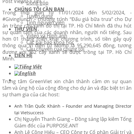
Post Views:
1.749
Đóng góp
CHÚNG TÔI CẦN BẠN
Trong thời gian từ 11/01/2024 đến 5/02/2024, -
Tuyển dụng
#Givinglunch – chương trình “Đấu giá bữa trưa” cho Dự
Tình nguyện viên
án trồng cây xanh đô thị tại TP. Hồ Chí Minh đã thu hút
THƯ VIỆN
sự quan tâm của các doanh nhân, người nổi tiếng. Sau
Video và Hình ảnh
hơn 01 tháng triển khai chương trình, số tiền gây quỹ
Các bài báo khoa học
thông qua Ví điện tử Momo là 95,290,645 đồng, tương
Câu chuyện của chúng tôi
đương với 952 cây xanh sẽ được trồng tại TP. Hồ Chí
LIÊN HỆ
Minh.
Trung tâm GreenViet xin chân thành cảm ơn sự quan
tâm và ủng hộ của cộng đồng cho dự án và đặc biệt tri ân
sự tham gia của các host:
Anh Trần Quốc Khánh – Founder and Managing Director
tại Vietsuccess
Chị Nguyễn Thanh Giang – Đồng sáng lập kiêm Tổng
Giám đốc của PURPOSE.ANT
Anh Lê Công Hiếu – CEO Công ty Cổ phần Giải trí và