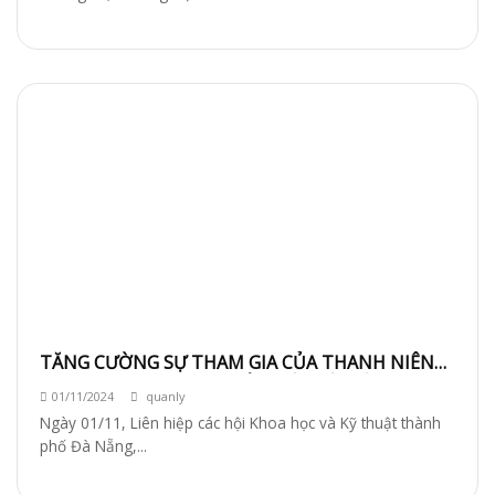
TĂNG CƯỜNG SỰ THAM GIA CỦA THANH NIÊN
TRONG NGĂN CHẶN BUÔN BÁN VÀ TIÊU THỤ
01/11/2024
quanly
ĐVHD TRÁI PHÉP
Ngày 01/11, Liên hiệp các hội Khoa học và Kỹ thuật thành
phố Đà Nẵng,...