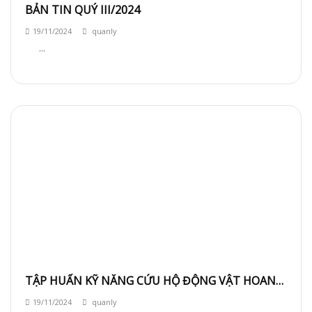
BẢN TIN QUÝ III/2024
19/11/2024
quanly
...
TẬP HUẤN KỸ NĂNG CỨU HỘ ĐỘNG VẬT HOANG
DÃ TẠI ĐỊA PHƯƠNG
19/11/2024
quanly