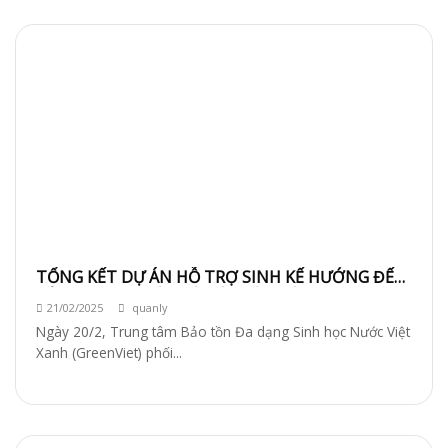
TỔNG KẾT DỰ ÁN HỖ TRỢ SINH KẾ HƯỚNG ĐẾN
BẢO VỆ RỪNG VÀ CHÀ VÁ CHÂN XÁM TẠI TAM MỸ
21/02/2025
quanly
TÂY
Ngày 20/2, Trung tâm Bảo tồn Đa dạng Sinh học Nước Việt
Xanh (GreenViet) phối...