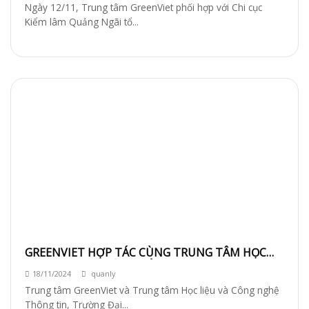
Ngày 12/11, Trung tâm GreenViet phối hợp với Chi cục
Kiểm lâm Quảng Ngãi tổ...
GREENVIET HỢP TÁC CÙNG TRUNG TÂM HỌC
LIỆU & CNTT PHÁT TRIỂN WEBSITE THIÊN
18/11/2024
quanly
NHIÊN ĐÀ NẴNG
Trung tâm GreenViet và Trung tâm Học liệu và Công nghệ
Thông tin, Trường Đại...