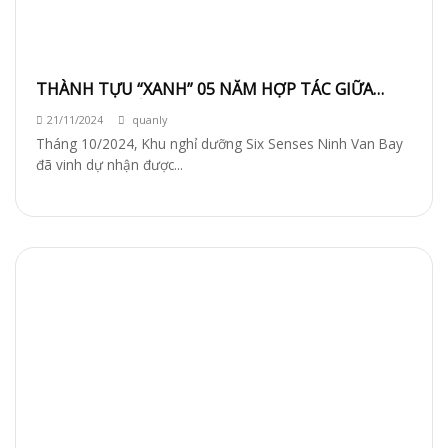
THÀNH TỰU “XANH” 05 NĂM HỢP TÁC GIỮA
GREENVIET VÀ SIX SENSES NINH VAN BAY
21/11/2024
quanly
Tháng 10/2024, Khu nghỉ dưỡng Six Senses Ninh Van Bay
đã vinh dự nhận được...