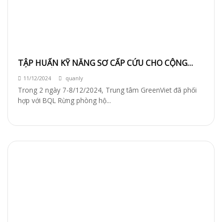
TẬP HUẤN KỸ NĂNG SƠ CẤP CỨU CHO CỘNG
ĐỒNG BẢO VỆ RỪNG TẠI HUYỆN NAM GIANG –
11/12/2024
quanly
QUẢNG NAM
Trong 2 ngày 7-8/12/2024, Trung tâm GreenViet đã phối
hợp với BQL Rừng phòng hộ...