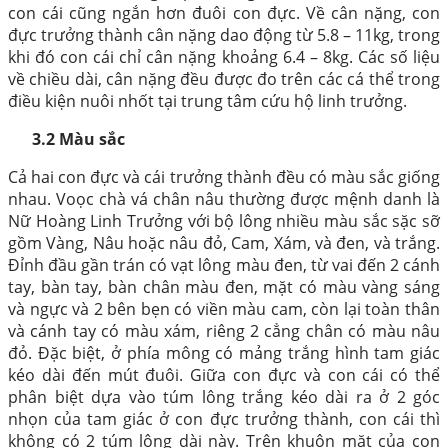
con cái cũng ngắn hơn đuôi con đực. Về cân nặng, con
đực trưởng thành cân nặng dao động từ 5.8 – 11kg, trong
khi đó con cái chỉ cân nặng khoảng 6.4 – 8kg. Các số liệu
về chiều dài, cân nặng đều được đo trên các cá thể trong
điều kiện nuôi nhốt tại trung tâm cứu hộ linh trưởng.
3.2 Màu sắc
Cả hai con đực và cái trưởng thành đều có màu sắc giống
nhau. Voọc chà vá chân nâu thường được mệnh danh là
Nữ Hoàng Linh Trưởng với bộ lông nhiều màu sắc sặc sỡ
gồm Vàng, Nâu hoặc nâu đỏ, Cam, Xám, và đen, và trắng.
Đỉnh đầu gần trán có vạt lông màu đen, từ vai đến 2 cánh
tay, bàn tay, bàn chân màu đen, mặt có màu vàng sáng
và ngực và 2 bên bẹn có viền màu cam, còn lại toàn thân
và cánh tay có màu xám, riêng 2 cẳng chân có màu nâu
đỏ. Đặc biệt, ở phía mông có mảng trắng hình tam giác
kéo dài đến mút đuôi. Giữa con đực và con cái có thể
phân biệt dựa vào túm lông trắng kéo dài ra ở 2 góc
nhọn của tam giác ở con đực trưởng thành, con cái thì
không có 2 túm lông dài này. Trên khuôn mặt của con