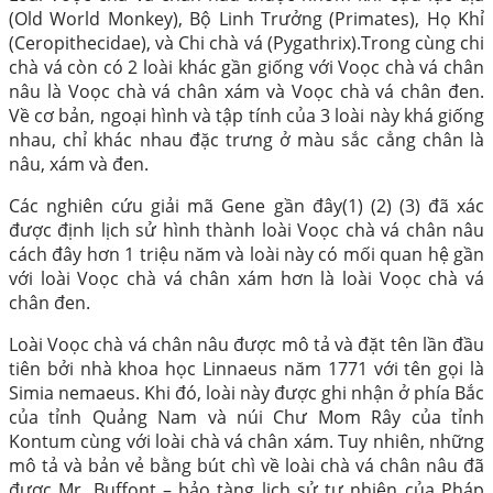
(Old World Monkey), Bộ Linh Trưởng (Primates), Họ Khỉ
(Ceropithecidae), và Chi chà vá (Pygathrix).Trong cùng chi
chà vá còn có 2 loài khác gần giống với Voọc chà vá chân
nâu là Voọc chà vá chân xám và Voọc chà vá chân đen.
Về cơ bản, ngoại hình và tập tính của 3 loài này khá giống
nhau, chỉ khác nhau đặc trưng ở màu sắc cẳng chân là
nâu, xám và đen.
Các nghiên cứu giải mã Gene gần đây(1) (2) (3) đã xác
được định lịch sử hình thành loài Voọc chà vá chân nâu
cách đây hơn 1 triệu năm và loài này có mối quan hệ gần
với loài Voọc chà vá chân xám hơn là loài Voọc chà vá
chân đen.
Loài Voọc chà vá chân nâu được mô tả và đặt tên lần đầu
tiên bởi nhà khoa học Linnaeus năm 1771 với tên gọi là
Simia nemaeus. Khi đó, loài này được ghi nhận ở phía Bắc
của tỉnh Quảng Nam và núi Chư Mom Rây của tỉnh
Kontum cùng với loài chà vá chân xám. Tuy nhiên, những
mô tả và bản vẻ bằng bút chì về loài chà vá chân nâu đã
được Mr. Buffont – bảo tàng lịch sử tự nhiên của Pháp