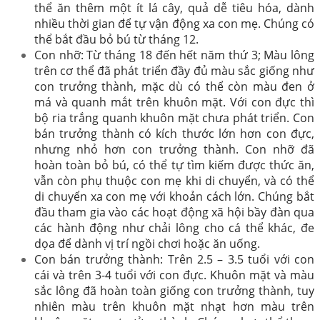
thể ăn thêm một ít lá cây, quả dễ tiêu hóa, dành
nhiều thời gian để tự vận động xa con mẹ. Chúng có
thể bắt đầu bỏ bú từ tháng 12.
Con nhỡ: Từ tháng 18 đến hết năm thứ 3; Màu lông
trên cơ thể đã phát triển đầy đủ màu sắc giống như
con trưởng thành, mặc dù có thể còn màu đen ở
má và quanh mắt trên khuôn mặt. Với con đực thì
bộ ria trắng quanh khuôn mặt chưa phát triển. Con
bán trưởng thành có kích thước lớn hơn con đực,
nhưng nhỏ hơn con trưởng thành. Con nhỡ đã
hoàn toàn bỏ bú, có thể tự tìm kiếm được thức ăn,
vẫn còn phụ thuộc con mẹ khi di chuyển, và có thể
di chuyển xa con mẹ với khoản cách lớn. Chúng bắt
đầu tham gia vào các hoạt động xã hội bầy đàn qua
các hành động như chải lông cho cá thể khác, đe
dọa để dành vị trí ngồi chơi hoặc ăn uống.
Con bán trưởng thành: Trên 2.5 – 3.5 tuổi với con
cái và trên 3-4 tuổi với con đực. Khuôn mặt và màu
sắc lông đã hoàn toàn giống con trưởng thành, tuy
nhiên màu trên khuôn mặt nhạt hơn màu trên