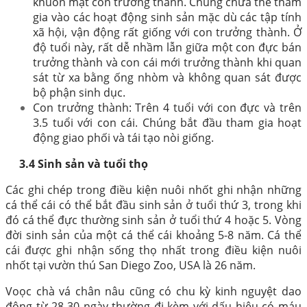
khuôn mặt con trưởng thành. Chúng chưa thể tham
gia vào các hoạt động sinh sản mặc dù các tập tính
xã hội, vận động rất giống với con trưởng thành. Ở
độ tuổi này, rất dễ nhầm lẫn giữa một con đực bán
trưởng thành và con cái mới trưởng thành khi quan
sát từ xa bằng ống nhòm và không quan sát được
bộ phận sinh dục.
Con trưởng thành: Trên 4 tuổi với con đực và trên
3.5 tuổi với con cái. Chúng bắt đầu tham gia hoạt
động giao phối và tái tạo nòi giống.
3.4 Sinh sản và tuổi thọ
Các ghi chép trong điều kiện nuôi nhốt ghi nhận những
cá thể cái có thể bắt đầu sinh sản ở tuổi thứ 3, trong khi
đó cá thể đực thường sinh sản ở tuổi thứ 4 hoặc 5. Vòng
đời sinh sản của một cá thể cái khoảng 5-8 năm. Cá thể
cái được ghi nhận sống thọ nhất trong điều kiện nuôi
nhốt tại vườn thú San Diego Zoo, USA là 26 năm.
Voọc chà vá chân nâu cũng có chu kỳ kinh nguyệt dao
động từ 28-30 ngày thường đi kèm với dấu hiệu có máu