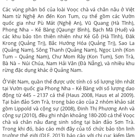
Các vùng phân bố của loài Voọc chà vá chân nâu ở Việt
Nam từ Nghệ An đến Kon Tum, cụ thể gồm các Vườn
quốc gia như Pù Mát (Nghệ An), Vũ Quang (Hà Tĩnh),
Phong Nha – Kẻ Bàng (Qaungr Bình), Bạch Mã (Huế) và
các khu bảo tồn thiên nhiên như Kẻ Gỗ (Hà Tĩnh), Đăk
Krong (Quảng Trị), Bắc Hướng Hóa (Quảng Trị), Sao La
(Quảng Nam), Sông Thanh (Quảng Nam), Ngọc Linh (Kon
Tum – Quảng Nam), Chư Mom Rây (Kon Tum), Sơn Trà,
Bà Nà – Núi Chúa, Nam Hải Vân (Đà Nẵng), và nhiều khu
rừng đặc dụng khác ở Quảng Nam.
Ở Việt Nam, quần thể được ước tính có số lượng lớn nhất
tại Vườn quốc gia Phong Nha – Kẻ Bàng với số lượng dao
động từ 445 – 2137 cá thể (Haus 2008, Haus et al 2009).
Tại bán đảo Sơn Trà, trong báo cáo của 2 nhóm khảo sát
gồm Lippold và cộng sự (2008), Đinh Thị Phương Anh và
cộng sự (2010), đều ghi nhận khoảng 180-200 cá thể Voọc
chà vá chân nâu đang sinh sống tại bán đảo Sơn Trà.
Trong khi đó, báo cáo mới đây của tổ chức bảo tồn linh
trưởng thế giới (DLF, 2013) báo cáo với chi cục kiểm lâm