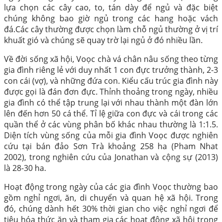
lựa chọn các cây cao, to, tán dày để ngủ và đặc biệt
chúng không bao giờ ngủ trong các hang hoặc vách
đá.Các cây thường được chọn làm chỗ ngủ thường ở vị trí
khuất gió và chúng sẽ quay trờ lại ngủ ở đó nhiều lần.
Về đời sống xã hội, Voọc chà vá chân nâu sống theo từng
gia đình riêng lẻ với duy nhất 1 con đực trưởng thành, 2-3
con cái (vợ), và những đứa con. Kiểu cấu trúc gia đình này
được gọi là đán đơn đực. Thỉnh thoảng trong ngày, nhiều
gia đình có thể tập trung lại với nhau thành một đàn lớn
lên đến hơn 50 cá thể. Tỉ lệ giữa con đực và cái trong các
quần thể ở các vùng phân bố khác nhau thường là 1:1.5.
Diện tích vùng sống của mỗi gia đình Voọc được nghiên
cứu tại bán đảo Sơn Trà khoảng 258 ha (Pham Nhat
2002), trong nghiên cứu của Jonathan và cộng sự (2013)
là 28-30 ha.
Hoạt động trong ngày của các gia đình Voọc thường bao
gồm nghỉ ngơi, ăn, di chuyển và quan hệ xã hội. Trong
đó, chúng dành hết 30% thời gian cho việc nghỉ ngơi để
tiêu hóa thức ăn và tham gia các hoạt động xã hội trong