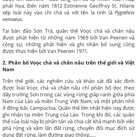
phát họa. Đến năm 1812 Estinenne Geoffroy St. Hilarie
xếp loài này vào chi chà vá với tên la tinh là
Pygathrix
nemaeus
.
Tại bán đảo Sơn Trà, quần thể Voọc chà vá chân nâu
được phát hiện từ những năm 1969 bởi Van Peenen và
cộng sự, những phát hiện và ghi nhận bổ sung cũng
được thực hiện bởi Van Peenen 1971.
2. Phân bố Voọc chà vá chân nâu trên thế giới và Việt
Nam
Trên thế giới, các nghiên cứu và khảo sát đã xác định
được loài Voọc chà vá chân nâu chỉ phân bố dọc theo
dãy trường Sơn trong các vùng rừng giáp ranh giữa phía
Nam của Lào và miền Trung Việt Nam, và một phần nhỏ
ở đông bắc Campuchia. Quần thể lớn nhất hiện nay được
ghi nhận tại miền Trung của Lào. Trong khi đó, các quần
thể của loài này bị phân tán và chia cắt khá mạnh bởi việc
phá rừng và xâm lấn đất rừng, chuyển đổi mục đích sử
dụng đất rừng, làm đường giao thông,….