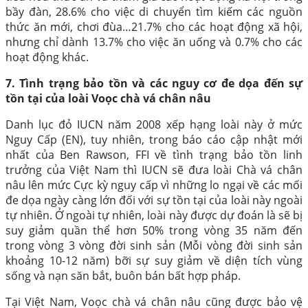
bầy đàn, 28.6% cho việc di chuyển tìm kiếm các nguồn
thức ăn mới, chơi đùa…21.7% cho các hoạt động xã hội,
nhưng chỉ dành 13.7% cho việc ăn uống và 0.7% cho các
hoạt động khác.
7. Tình trạng bảo tồn và các nguy cơ đe dọa đến sự
tồn tại của loài Voọc chà vá chân nâu
Danh lục đỏ IUCN năm 2008 xếp hạng loài này ở mức
Nguy Cấp (EN), tuy nhiên, trong báo cáo cập nhật mới
nhất của Ben Rawson, FFI về tình trạng bảo tồn linh
trưởng của Việt Nam thì IUCN sẽ đưa loài Chà vá chân
nâu lên mức Cực kỳ nguy cấp vì những lo ngại về các mối
đe dọa ngày càng lớn đối với sự tồn tại của loài này ngoài
tự nhiên. Ở ngoài tự nhiên, loài này được dự đoán là sẽ bị
suy giảm quần thể hơn 50% trong vòng 35 năm đến
trong vòng 3 vòng đời sinh sản (Mỗi vòng đời sinh sản
khoảng 10-12 năm) bỡi sự suy giảm về diện tích vùng
sống và nạn săn bắt, buôn bán bất hợp pháp.
Tại Việt Nam, Voọc chà vá chân nâu cũng được bảo vệ