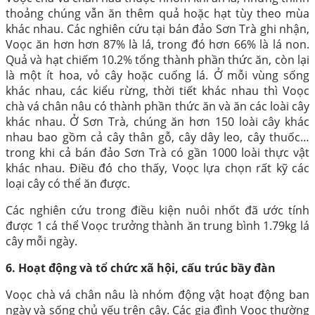
thoảng chúng vẫn ăn thêm quả hoặc hạt tùy theo mùa
khác nhau. Các nghiên cứu tại bán đảo Sơn Trà ghi nhận,
Voọc ăn hơn hơn 87% là lá, trong đó hơn 66% là lá non.
Quả và hạt chiếm 10.2% tổng thành phần thức ăn, còn lại
là một ít hoa, vỏ cây hoặc cuống lá. Ở mỗi vùng sống
khác nhau, các kiểu rừng, thời tiết khác nhau thì Voọc
chà vá chân nâu có thành phần thức ăn và ăn các loài cây
khác nhau. Ở Sơn Trà, chúng ăn hơn 150 loài cây khác
nhau bao gồm cả cây thân gỗ, cây dây leo, cây thuốc…
trong khi cả bán đảo Sơn Trà có gần 1000 loài thực vật
khác nhau. Điều đó cho thấy, Voọc lựa chọn rất kỹ các
loại cây có thể ăn được.
Các nghiên cứu trong điều kiện nuôi nhốt đã ước tính
được 1 cá thể Voọc trưởng thành ăn trung bình 1.79kg lá
cây mỗi ngày.
6. Hoạt động và tổ chức xã hội, cấu trúc bầy đàn
Voọc chà vá chân nâu là nhóm động vật hoạt động ban
ngày và sống chủ yếu trên cây. Các gia đình Voọc thường