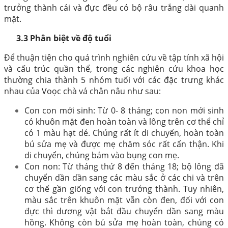
trưởng thành cái và đực đều có bộ râu trắng dài quanh
mặt.
3.3 Phân biệt về độ tuổi
Để thuận tiện cho quá trình nghiên cứu về tập tính xã hội
và cấu trúc quần thể, trong các nghiên cứu khoa học
thường chia thành 5 nhóm tuổi với các đặc trưng khác
nhau của Voọc chà vá chân nâu như sau:
Con con mới sinh: Từ 0- 8 tháng; con non mới sinh
có khuôn mặt đen hoàn toàn và lông trên cơ thể chỉ
có 1 màu hạt dẻ. Chúng rất ít di chuyển, hoàn toàn
bú sửa mẹ và được mẹ chăm sóc rất cẩn thận. Khi
di chuyển, chúng bám vào bụng con mẹ.
Con non: Từ tháng thứ 8 đến tháng 18; bộ lông đã
chuyển dần dần sang các màu sắc ở các chi và trên
cơ thể gần giống với con trưởng thành. Tuy nhiên,
màu sắc trên khuôn mặt vẫn còn đen, đối với con
đực thì dương vật bắt đầu chuyển dần sang màu
hồng. Không còn bú sửa mẹ hoàn toàn, chúng có