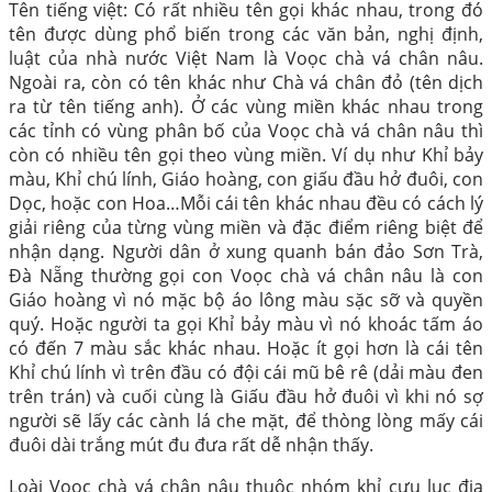
Tên tiếng việt: Có rất nhiều tên gọi khác nhau, trong đó
tên được dùng phổ biến trong các văn bản, nghị định,
luật của nhà nước Việt Nam là Voọc chà vá chân nâu.
Ngoài ra, còn có tên khác như Chà vá chân đỏ (tên dịch
ra từ tên tiếng anh). Ở các vùng miền khác nhau trong
các tỉnh có vùng phân bố của Voọc chà vá chân nâu thì
còn có nhiều tên gọi theo vùng miền. Ví dụ như Khỉ bảy
màu, Khỉ chú lính, Giáo hoàng, con giấu đầu hở đuôi, con
Dọc, hoặc con Hoa…Mỗi cái tên khác nhau đều có cách lý
giải riêng của từng vùng miền và đặc điểm riêng biệt để
nhận dạng. Người dân ở xung quanh bán đảo Sơn Trà,
Đà Nẵng thường gọi con Voọc chà vá chân nâu là con
Giáo hoàng vì nó mặc bộ áo lông màu sặc sỡ và quyền
quý. Hoặc người ta gọi Khỉ bảy màu vì nó khoác tấm áo
có đến 7 màu sắc khác nhau. Hoặc ít gọi hơn là cái tên
Khỉ chú lính vì trên đầu có đội cái mũ bê rê (dải màu đen
trên trán) và cuối cùng là Giấu đầu hở đuôi vì khi nó sợ
người sẽ lấy các cành lá che mặt, để thòng lòng mấy cái
đuôi dài trắng mút đu đưa rất dễ nhận thấy.
Loài Voọc chà vá chân nâu thuộc nhóm khỉ cựu lục địa