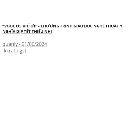
“VOỌC ƠI, KHỈ ƠI” – CHƯƠNG TRÌNH GIÁO DỤC NGHỆ THUẬT Ý
NGHĨA DỊP TẾT THIẾU NHI
quanly - 01/06/2024
[kkratings]