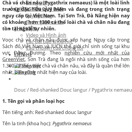
Chà vá chân nâu (Pygathrix nemaeus) là một loài linh
Đóng góp
trưởng đặc hữu quý hiếm và đang trong tình trạng
CHÚNG TÔI CẦN BẠN
nguy cấp tại Việt Nam. Tại Sơn Trà, Đà Nẵng hiện nay
Tuyển dụng
có khoảng hơn 1300 cá thể loài chà vá chân nâu đang
Tình nguyện viên
tồn tại ngoài tự nhiên.
THƯ VIỆN
Video và Hình ảnh
Voọc chà vá chân nâu được xếp hạng Nguy cấp trong
Các bài báo khoa học
Sách đỏ Việt Nam và IUCN thế giới chỉ sinh sống tại khu
Câu chuyện của chúng tôi
vực Đông Dương. Theo
nghiên cứu mới nhất của
LIÊN HỆ
GreenViet
, Sơn Trà đang là ngôi nhà sinh sống của hơn
1.300 cá thể voọc chà vá chân nâu, và đây là quần thể lớn
nhất, bền vững nhất hiện nay của loài.
Douc / Red-shanked Douc langur / Pygathrix nemaeu
1. Tên gọi và phân loại học
Tên tiếng anh: Red-shanked douc langur
Tên la tinh (khoa học):
Pygathrix nemaeus