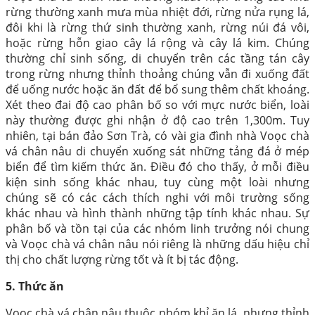
rừng thường xanh mưa mùa nhiệt đới, rừng nửa rụng lá,
đôi khi là rừng thứ sinh thường xanh, rừng núi đá vôi,
hoặc rừng hỗn giao cây lá rộng và cây lá kim. Chúng
thường chỉ sinh sống, di chuyển trên các tầng tán cây
trong rừng nhưng thỉnh thoảng chúng vẫn đi xuống đất
để uống nước hoặc ăn đất để bổ sung thêm chất khoáng.
Xét theo đai độ cao phân bố so với mực nước biển, loài
này thường được ghi nhận ở độ cao trên 1,300m. Tuy
nhiên, tại bán đảo Sơn Trà, có vài gia đình nhà Voọc chà
vá chân nâu di chuyển xuống sát những tảng đá ở mép
biển để tìm kiếm thức ăn. Điều đó cho thấy, ở mỗi điều
kiện sinh sống khác nhau, tuy cùng một loài nhưng
chúng sẽ có các cách thích nghi với môi trường sống
khác nhau và hình thành những tập tính khác nhau. Sự
phân bố và tồn tại của các nhóm linh trưởng nói chung
và Voọc chà vá chân nâu nói riêng là những dấu hiệu chỉ
thị cho chất lượng rừng tốt và ít bị tác động.
5. Thức ăn
Voọc chà vá chân nâu thuộc nhóm khỉ ăn lá, nhưng thỉnh